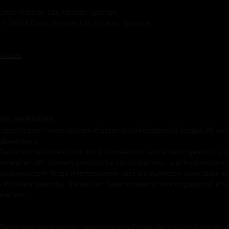
8 Costa Teguise, Las Palmas, Spanien.
17, 35508 Costa Teguise, Las Palmas, Spanien
il.com
 UND EMPFÄNGER
r abgefragten Informationen müssen wahrheitsgemäß ausgefüllt wer
 Bewerbers.
aten werden direkt von den Interessenten selbst bereitgestellt, um
verwalten. Wir können persönliche Identifikations- und Kontaktdate
elektronischem Wege Informationen über die künftigen Aktivitäten de
en Parteien gesendet, die bei der Datenerhebung ordnungsgemäß inf
prechen.
aten stammen von der interessierten Partei, die sie uns durch Ausf