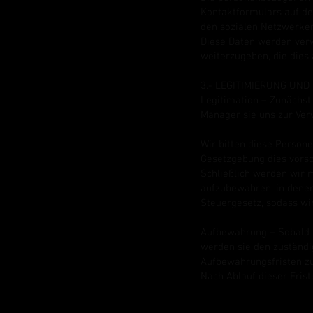
Kontaktformulars auf de
den sozialen Netzwerken,
Diese Daten werden ver
weiterzugeben, die dies
3.- LEGITIMIERUNG UN
Legitimation – Zunächst 
Manager sie uns zur Verw
Wir bitten diese Persone
Gesetzgebung dies vors
Schließlich werden wir 
aufzubewahren, in denen
Steuergesetz, sodass w
Aufbewahrung – Sobald di
werden sie den zuständi
Aufbewahrungsfristen zur
Nach Ablauf dieser Frist