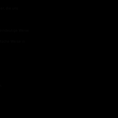
er, die uns
 eindeutige Weise
nfache Weise in
n.