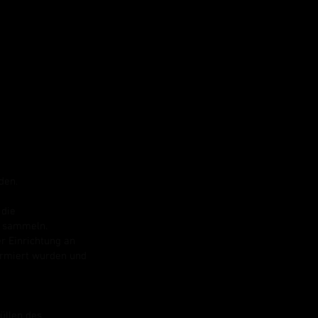
den.
 die
n sammeln.
r Einrichtung an
ormiert wurden und
üllen des