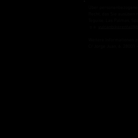
Über personenbezogene D
Recht, das Sie ausüben m
Teguise, Las Palmas, Spa
o a
vulcanbikerental@
Weitere Informationen z
C/ Jorge Juan, 6. 28001 