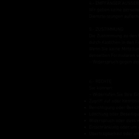
4.- EMPFÄNGER AUSSE
Wir geben keine persone
Dienstleistungen außerh
5.- ZUSTIMMUNG
Die Zustimmung zu den f
durch Kästchen in den F
Wenn Sie keine Mitteilu
denselben Formularen w
– Widerspruch gegen den
6.- RECHTE
Sie können:
– Widerrufen Sie Ihre Ei
Zugriff auf oder Kenntn
Berichtigung oder Beric
Löschung oder Beseitigu
Widerspruch oder dass w
Einschränkung oder um 
Übertragbarkeit oder um