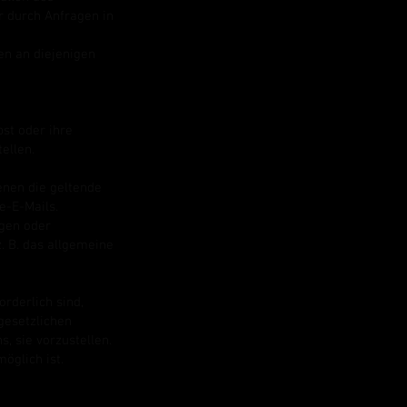
r durch Anfragen in
n an diejenigen
bst oder ihre
ellen.
enen die geltende
e-E-Mails.
gen oder
 B. das allgemeine
rderlich sind,
gesetzlichen
, sie vorzustellen.
öglich ist.