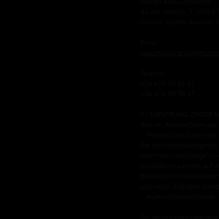
Vulcan Bike.Lanzarote.
Av. del Jablillo, 7, 3550
Canary Islands Avenue, 
Email:
vulcanbikerental@hotma
Telefon:
+34 619 70 66 83
+34 616 78 98 17
2.- URSPRUNG, ZWECK
Alle im Kontaktformula
– Persönliche Daten des
Die personenbezogenen D
Informationsanfrage zu 
Schließlich werden auf 
diejenigen interessiert
sich nicht dagegen auss
– Auskunftsersuchende
Die personenbezogenen D