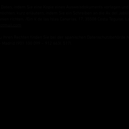
aten, indem Sie eine Kopie eines Ausweisdokuments vorlegen und I
öchten, kurz erläutern, indem Sie ein Schreiben an die Av. del Jablil
nien richten. /Ein V. de las Islas Canarias, 17, 35508 Costa Teguise, 
hotmail.com
u Ihren Rechten finden Sie bei der spanischen Datenschutzbehörde
h
– Madrid (901 100 099 – 912 663). 517).