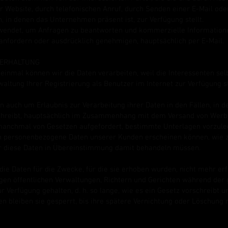
r Website, durch telefonischen Anruf, durch Senden einer E-Mail ode
 in denen das Unternehmen präsent ist, zur Verfügung stellt.
wendet, um Anfragen zu beantworten und kommerzielle Informatione
 anfordern oder ausdrücklich genehmigen, hauptsächlich per E-Mail.
D ERHALTUNG
einmal können wir die Daten verarbeiten, weil die Interessenten sel
altung Ihrer Registrierung als Benutzer im Internet zur Verfügung st
n auch um Erlaubnis zur Verarbeitung ihrer Daten in den Fällen, in d
chreibt, hauptsächlich im Zusammenhang mit dem Versand von Werb
manchmal von Gesetzen aufgefordert, bestimmte Unterlagen vorzule
 personenbezogene Daten unserer Kunden erscheinen können, wie z.
ir diese Daten in Übereinstimmung damit behandeln müssen.
e Daten für die Zwecke, für die sie erhoben wurden, nicht mehr erfo
gen öffentlichen Verwaltungen, Richtern und Gerichten während der 
 Verfügung gehalten, d. h. so lange, wie es ein Gesetz vorschreibt uns
en bleiben sie gesperrt, bis ihre spätere Vernichtung oder Löschung m