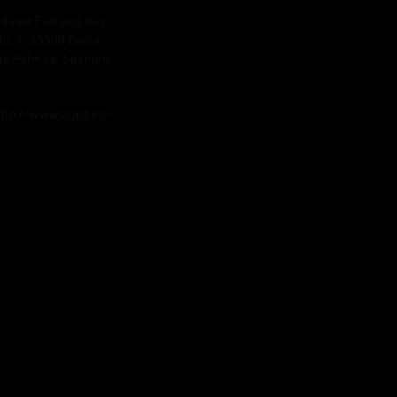
hren Fall und das
lo, 7, 35508 Costa
Las Palmas, Spanien
ttp://www.agpd.es
–