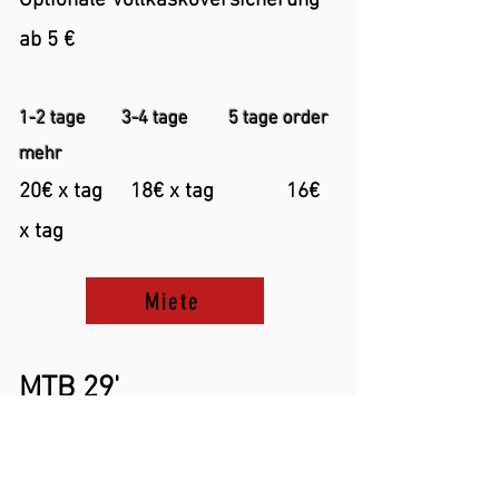
Optionale Vollk
askoversicherung
ab 5 €
1-2 tage 3-4 tage 5 tage order
mehr
20€ x tag 18€ x tag 16€
x tag
Miete
MTB 29'