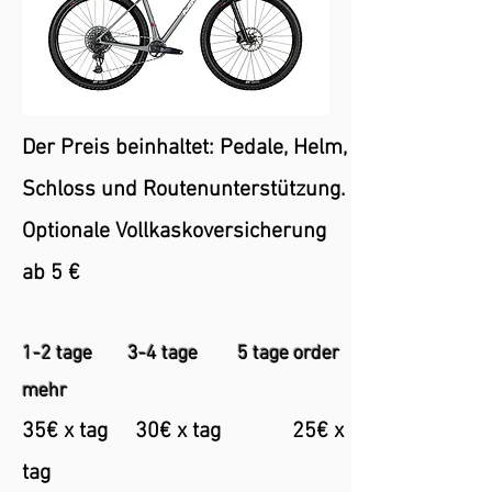
Der Preis beinhaltet: Pedale, Helm,
Schloss und Routenunterstützung.
Optionale Vollk
askoversicherung
ab 5 €
1-2 tage 3-4 tage 5 tage order
mehr
35€ x tag 30€ x tag 25€ x
tag