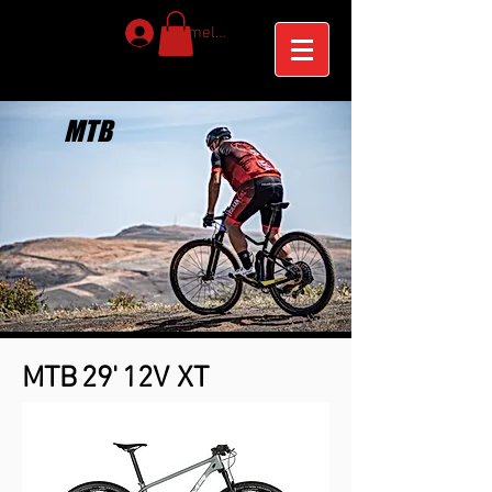
Anmelden
MTB
MTB
29'
12V XT