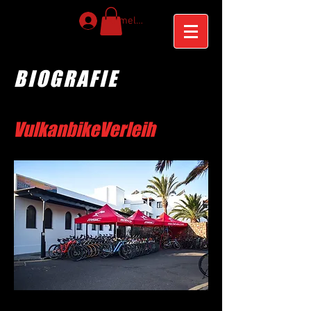
Anmelden
BIOGRAFIE
VulkanbikeVerleih