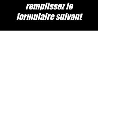
remplissez le
formulaire suivant
Visite des volcans
Circuit Nord
Visite du point de vue de la rivière
Parc national de Timanfaya
visite à la carte
Assurance totale x 1 jour
nom
Le nom
Téléphone