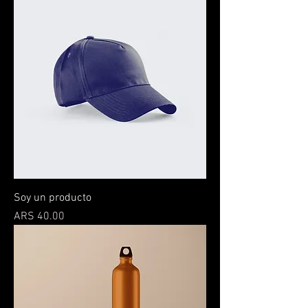
Soy un producto
Price
ARS 40.00