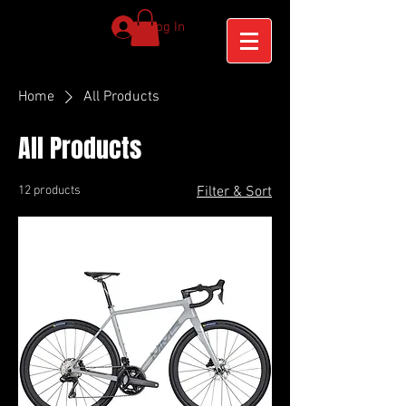
Log In
Home
All Products
All Products
12 products
Filter & Sort