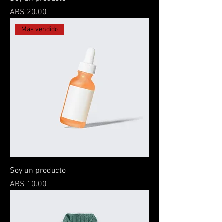
Price
ARS 20.00
Más vendido
Soy un producto
Price
ARS 10.00