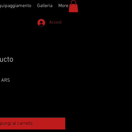
quipaggiamento
Galleria
More
Accedi
ucto
Prezzo
0 ARS
re
scontato
iungi al carrello