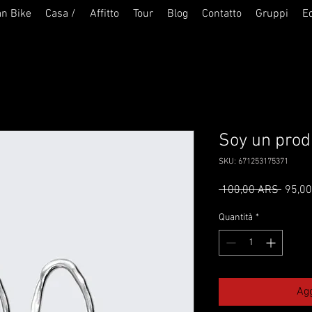
an Bike
Casa /
Affitto
Tour
Blog
Contatto
Gruppi
E
Soy un prod
SKU: 671253175371
Prezzo
 100,00 ARS 
95,0
regola
Quantità
*
Agg